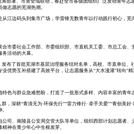
统筹部署、市青
全域联动，春赴全市各级团组织广泛发动青年志
员做志愿的芜湖热潮。
从江边码头到集市广场，学雷锋
无数青年以行动践行初心，芜
市委社会工作部、市委组织部、市直机关工委、市总工会、安徽工
服务活动的大幕。
发布了首批芜湖市基层治理服务结对名单，高校、市直单位、社
业优势互补搭建了高效平台，让志愿服务从“大水漫灌”转向“精
色与群众急难愁盼，打造了一批形式多样、内容丰富的青年志
深耕“青清无为·环保先行”“雷力锋行· 牵手关爱”“青创美好
神。
司、南陵县公安局交管大队等单位，组织西部计划志愿者、义
锋精神在青少年心中生根发芽。