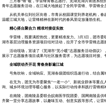
三月春“锋”暖，学雷锋青春志愿行。芜湖芜湖共青团系统
青年志愿服务活动，在江城大地掀起了全民学雷锋、学雷锋全
从机关单位到社区街巷，市青从校园课堂到养老机构，春赴
温暖江城大地，让雷锋精神在新时代的春风里绽放蓬勃生机。
精心搭台聚合力 精准对接促实效
学雷锋，既要满腔热忱，更要精准发力。3月3日，团市委联合
湖市基层治理服务资源项目结对活动，拉开了全市学雷锋志愿
活动现场，宣读了《芜湖市“芜小暖”志愿服务活动倡议》，
展示了志愿服务项目成果与社区服务需求，为志愿项目对接、专
全域联动齐开花 青春身影遍江城
号角吹响，全域响应。芜湖各级团组织迅速行动，结合属地特
在无为，团无为市委聚焦“一老一小”、新就业群体等重点人群，
询、城乡环境治理等暖心服务，以实际行动传承和践行雷锋精
在南陵，团南陵县委联合皖南医学院团委、国网南陵县供电公
齐聚一堂分享志愿故事，以趣味互动、创意实践等形式，让雷