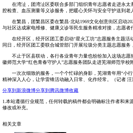
在湾沚，团湾沚区委联合多部门组织青年志愿者走进永太养老
腔检查、血压测量等义诊服务，把暖心关怀与安全守护送到老
在繁昌，团繁昌区委在繁昌·北站1969文化创意街区启动20
与社区达成家电维修、健康义诊等民生服务精准对接，志愿者
在经开区，经开区团工委启动“星火工坊”志愿服务主题活动
同日，经开区团工委联合城管部门开展垃圾分类主题志愿服务，
不止于区县联动，各行各业青年力量也纷纷加入这场志愿热
徽师范大学“红色青春守护人”志愿服务团队走进芜湖师范学校
一次次细致的服务，一个个忙碌的身影，芜湖青年用“小行动
精神深入人心，让学雷锋活动融入日常、化作经常。（记者 汪
分享到新浪微博
分享到腾讯微博
收藏
1.本站遵循行业规范，任何转载的稿件都会明确标注作者和来
修改或补充。
相关文章