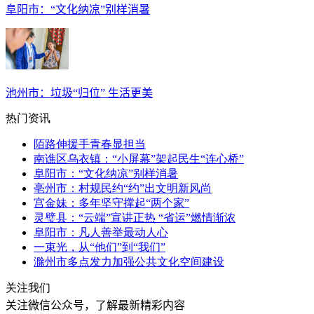
阜阳市：“文化纳凉”别样消暑
池州市：垃圾“归位” 生活更美
热门资讯
陌路伸援手青春显担当
南谯区乌衣镇：“小屏幕”架起民生“连心桥”
阜阳市：“文化纳凉”别样消暑
亳州市：村规民约“约”出文明新风尚
宫金妹：多年坚守撑起“两个家”
灵璧县：“云端”宣讲正热 “省运”燃情渐浓
阜阳市：凡人善举最动人心
一束光，从“他们”到“我们”
滁州市多点发力加强公共文化空间建设
关注我们
关注微信公众号，了解最新精彩内容