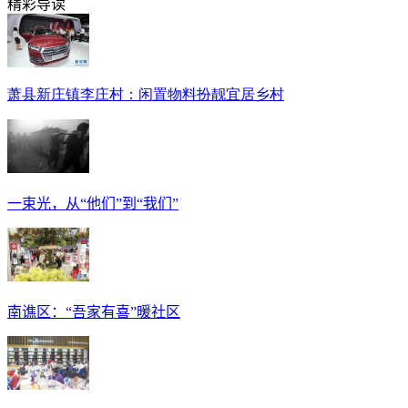
精彩导读
萧县新庄镇李庄村：闲置物料扮靓宜居乡村
一束光，从“他们”到“我们”
南谯区：“吾家有喜”暖社区