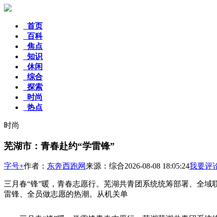
首页
百科
焦点
知识
休闲
综合
探索
时尚
热点
时尚
芜湖市：青春赴约“学雷锋”
字号+
作者：
东奔西跑网
来源：综合
2026-08-08 18:05:24
我要评
三月春“锋”暖，青春志愿行。芜湖共青团系统统筹部署、全
雷锋、全员做志愿的热潮。从机关单